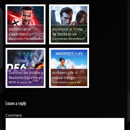
Dominio en el
Ascensión al Trono
Cuadrilátero y
de Sombras en
Realismo Deportivo
Vampires Bloodlord
en WWE 2K26 para
Rising para PC
PC
Dominio del Asfalto y
Architect Life: A
Realismo Extremo en
House Design
RIDE 6 para PC
Simulator para PC:
Crea Hogares Únicos
y Guía de Instalación
Leave a reply
Comment