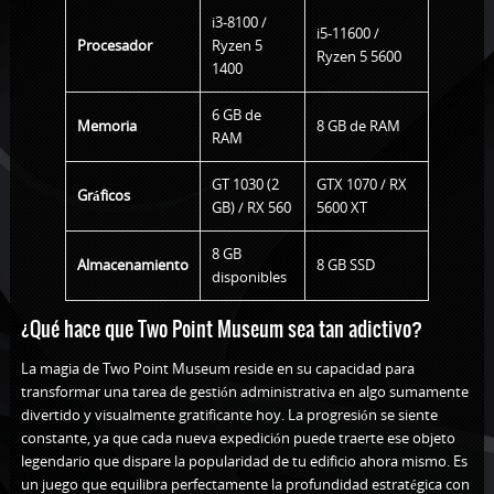
i3-8100 /
i5-11600 /
Procesador
Ryzen 5
Ryzen 5 5600
1400
6 GB de
Memoria
8 GB de RAM
RAM
GT 1030 (2
GTX 1070 / RX
Gráficos
GB) / RX 560
5600 XT
8 GB
Almacenamiento
8 GB SSD
disponibles
¿Qué hace que Two Point Museum sea tan adictivo?
La magia de Two Point Museum reside en su capacidad para
transformar una tarea de gestión administrativa en algo sumamente
divertido y visualmente gratificante hoy. La progresión se siente
constante, ya que cada nueva expedición puede traerte ese objeto
legendario que dispare la popularidad de tu edificio ahora mismo. Es
un juego que equilibra perfectamente la profundidad estratégica con